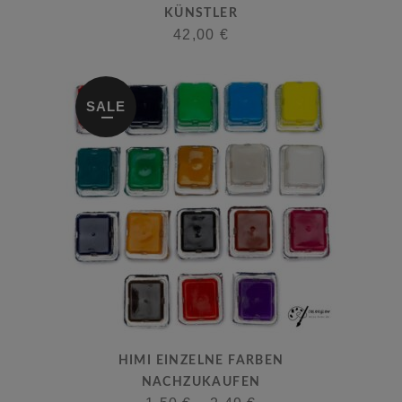
KÜNSTLER
42,00
€
SALE
Dieses
HIMI EINZELNE FARBEN
Produkt
NACHZUKAUFEN
weist