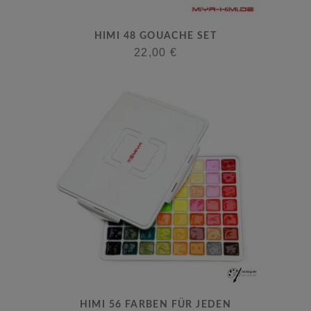
Dieses
HIMI 48 GOUACHE SET
Produkt
22,00
€
weist
mehrere
Varianten
auf.
Die
Optionen
können
auf
der
Produktseite
gewählt
werden
HIMI 56 FARBEN FÜR JEDEN