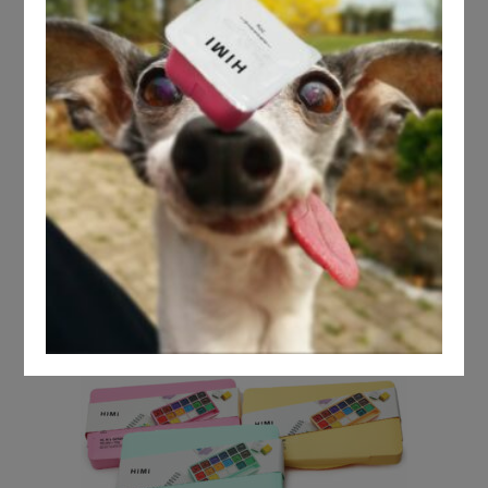
FALTBARE FARBPALETTE
PRAKTISCH, KOMPAKT UND
VIELSEITIG
7,00
€