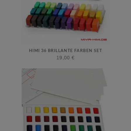
der
Produktseite
gewählt
werden
HIMI 36 BRILLANTE FARBEN SET
19,00
€