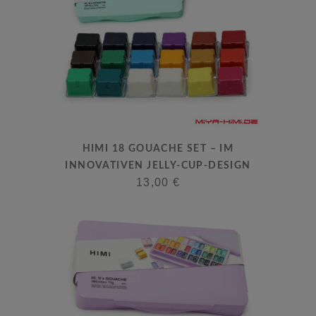
Dieses
HIMI 18 GOUACHE SET – IM
Produkt
INNOVATIVEN JELLY-CUP-DESIGN
weist
13,00
€
mehrere
Varianten
auf.
Die
Optionen
können
auf