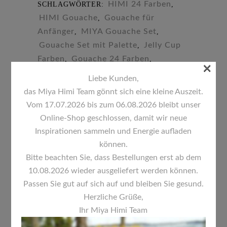
HIMI 24 Farben
SCHLAGWÖRTER:
,
24
HIMI Gouache
Gouache für
,
Farben
Anfänger
MIYA Gouache Set
,
,
Gouache Set mit Palette
Jelly Cup
,
quantity
Farben
Gouache 24 Farben
,
,
×
Künstler Gouache
Gouache Set 30g
,
,
Liebe Kunden,
Gouache kaufen Deutschland
,
das Miya Himi Team gönnt sich eine kleine Auszeit.
Deckende Farben
,
Vom 17.07.2026 bis zum 06.08.2026 bleibt unser
Illustrationsfarben
Gouache im
,
Online-Shop geschlossen, damit wir neue
Case
Inspirationen sammeln und Energie aufladen
können.
Bitte beachten Sie, dass Bestellungen erst ab dem
BESCHREIBUNG
10.08.2026 wieder ausgeliefert werden können.
Passen Sie gut auf sich auf und bleiben Sie gesund.
ADDITIONAL INFORMATION
Herzliche Grüße,
Ihr Miya Himi Team