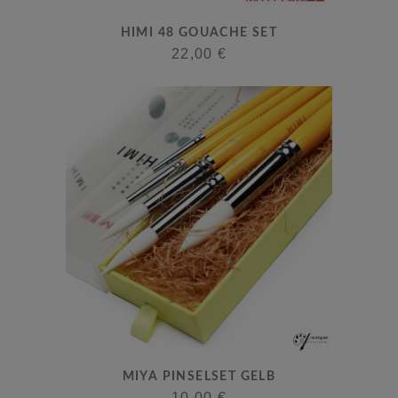
Dieses
HIMI 48 GOUACHE SET
Produkt
22,00
€
weist
mehrere
Varianten
auf.
Die
Optionen
können
auf
der
Produktseite
gewählt
werden
MIYA PINSELSET GELB
10,00
€