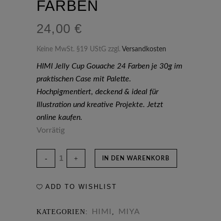
FARBEN
24,00
€
Keine MwSt. §19 UStG
zzgl.
Versandkosten
HIMI Jelly Cup Gouache 24 Farben je 30g im
praktischen Case mit Palette.
Hochpigmentiert, deckend & ideal für
Illustration und kreative Projekte. Jetzt
online kaufen.
Vorrätig
HIMI
IN DEN WARENKORB
Jelly
ADD TO WISHLIST
Cup
HIMI
MIYA
Gouache
KATEGORIEN:
,