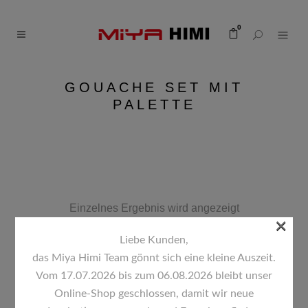
0
GOUACHE SET MIT
PALETTE
Einzelnes Ergebnis wird angezeigt
×
Liebe Kunden,
Standardsortierung
das Miya Himi Team gönnt sich eine kleine Auszeit.
Vom 17.07.2026 bis zum 06.08.2026 bleibt unser
Online-Shop geschlossen, damit wir neue