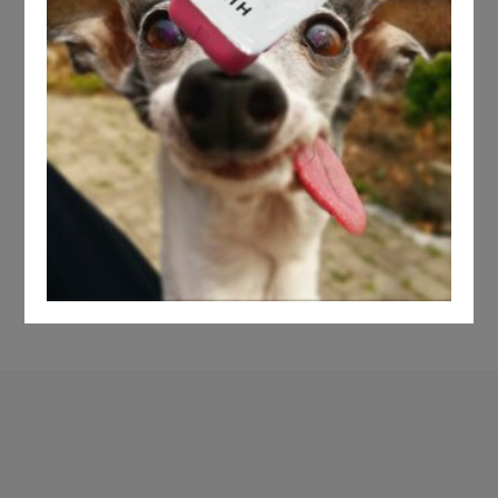
sondern auch einzigartige Erlebnisse
zu bieten. Unsere Marke steht für
Kreativität, Fantasie und die
Leidenschaft, die Welt ein Stück
bunter zu machen. Passend zur
festlichen Jahreszeit möchten wir
Ihnen voller Stolz...
READ MORE