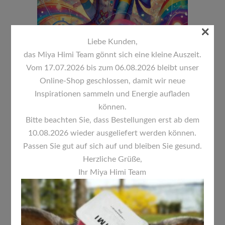
×
Liebe Kunden,
das Miya Himi Team gönnt sich eine kleine Auszeit.
13 DEZ.
Vom 17.07.2026 bis zum 06.08.2026 bleibt unser
WILLKOMMEN
Online-Shop geschlossen, damit wir neue
Inspirationen sammeln und Energie aufladen
IN DER
können.
MAGISCHEN
Bitte beachten Sie, dass Bestellungen erst ab dem
WELT VON
10.08.2026 wieder ausgeliefert werden können.
Passen Sie gut auf sich auf und bleiben Sie gesund.
HIMI MIYA!
Herzliche Grüße,
Posted at 08:34h
in
HIMI MIYA
Ihr Miya Himi Team
Liebe Kunden, bei Himi Miya legen
wir größten Wert darauf, Ihnen
nicht nur hochwertige Produkte,