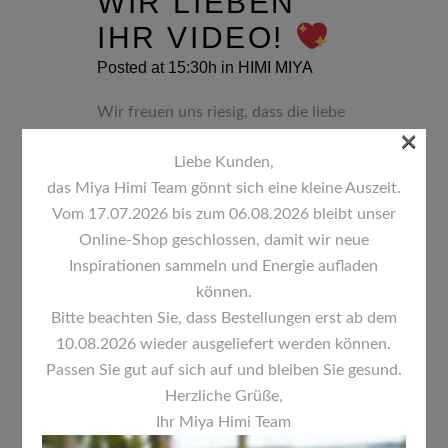
WIR LIEBEN
IHR VIDEO!
Posted at 15:30h
in
HIMI MIYA
Wir freuen uns riesig, dass die liebe
×
Mimi Vanilli unsere HIMI Farben
Liebe Kunden,
bestellt hat – und ihr tolles
das Miya Himi Team gönnt sich eine kleine Auszeit.
Unboxing-Video auf TikTok ist
Vom 17.07.2026 bis zum 06.08.2026 bleibt unser
einfach wunderbar geworden!
Es
Online-Shop geschlossen, damit wir neue
ist immer wieder schön zu sehen,
Inspirationen sammeln und Energie aufladen
wie viel Freude unsere Farben
können.
bringen – und Mimi strahlt genau
Bitte beachten Sie, dass Bestellungen erst ab dem
das aus....
10.08.2026 wieder ausgeliefert werden können.
Passen Sie gut auf sich auf und bleiben Sie gesund.
READ MORE
Herzliche Grüße,
Ihr Miya Himi Team