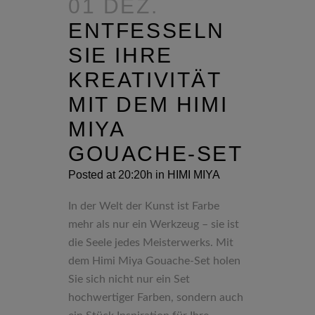
01 DEZ.
ENTFESSELN
SIE IHRE
KREATIVITÄT
MIT DEM HIMI
MIYA
GOUACHE-SET
Posted at 20:20h
in
HIMI MIYA
In der Welt der Kunst ist Farbe
mehr als nur ein Werkzeug – sie ist
die Seele jedes Meisterwerks. Mit
dem Himi Miya Gouache-Set holen
Sie sich nicht nur ein Set
hochwertiger Farben, sondern auch