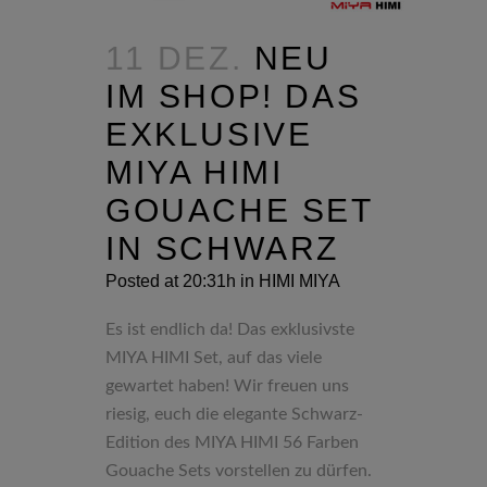
11 DEZ.
NEU
IM SHOP! DAS
EXKLUSIVE
MIYA HIMI
GOUACHE SET
IN SCHWARZ
Posted at 20:31h
in
HIMI MIYA
Es ist endlich da! Das exklusivste
MIYA HIMI Set, auf das viele
gewartet haben! Wir freuen uns
riesig, euch die elegante Schwarz-
Edition des MIYA HIMI 56 Farben
Gouache Sets vorstellen zu dürfen.