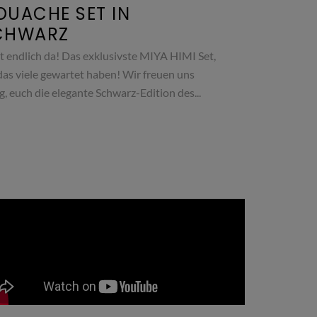
OUACHE SET IN
CHWARZ
st endlich da! Das exklusivste MIYA HIMI Set,
das viele gewartet haben! Wir freuen uns
ig, euch die elegante Schwarz-Edition des...