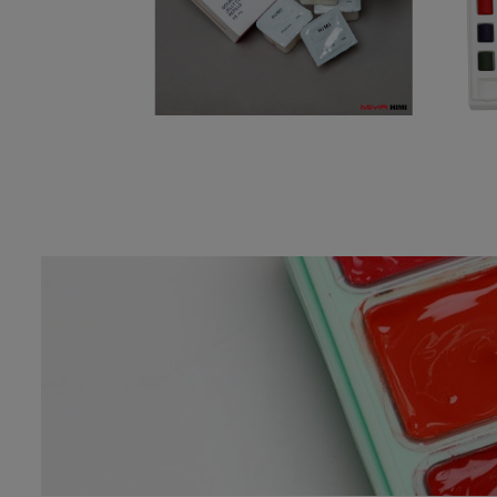
TITANIUM WHITE
7,00
€