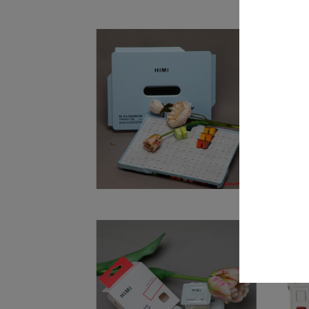
MIYA HIMI
GOUACHE 112
FARBEN SET – ICE
BLUE CASE
55,00
€
MIYA HIMI
GOUACHE JELLY
CUP REFILL –