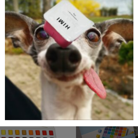
HIMI MIYA METALLIC
HIMI 48 GOUACHE
GOUACHE SET – 12
SET
FARBEN
22,00
€
22,00
€
HIMI JELLY CUP
HIMI 36 FARBEN
GOUACHE 24
AQUARELL-KIT