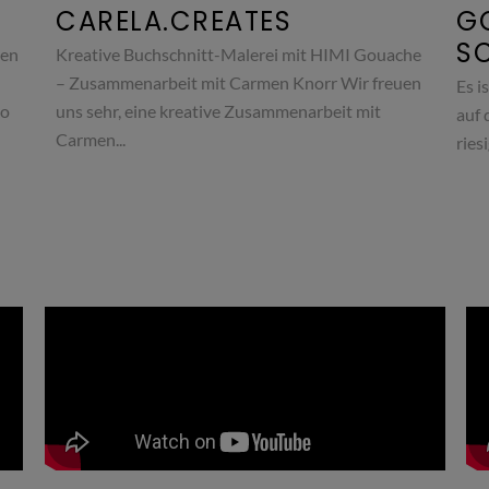
CARELA.CREATES
G
S
sen
Kreative Buchschnitt-Malerei mit HIMI Gouache
– Zusammenarbeit mit Carmen Knorr Wir freuen
Es i
ko
uns sehr, eine kreative Zusammenarbeit mit
auf 
Carmen...
ries