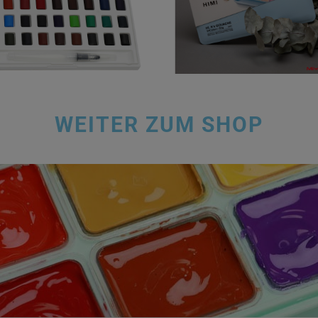
FARBEN
14,00
€
24,00
€
WEITER ZUM SHOP