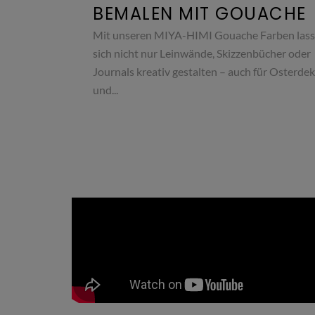
BEMALEN MIT GOUACHE
Mit unseren MIYA-HIMI Gouache Farben las
sich nicht nur Leinwände, Skizzenbücher oder
Journals kreativ gestalten – auch für Osterde
und...