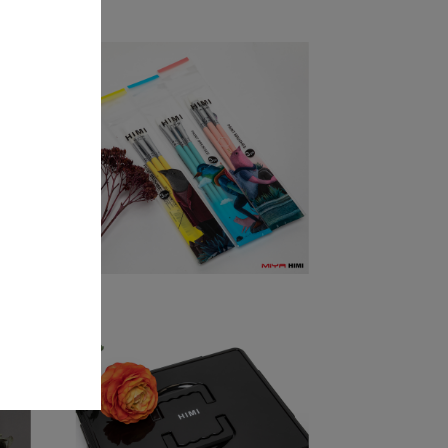
MIYA HIMI
PINSELSET 3-TEILIG
6,00
€
MIYA HIMI
GOUACHE 56
FARBEN –