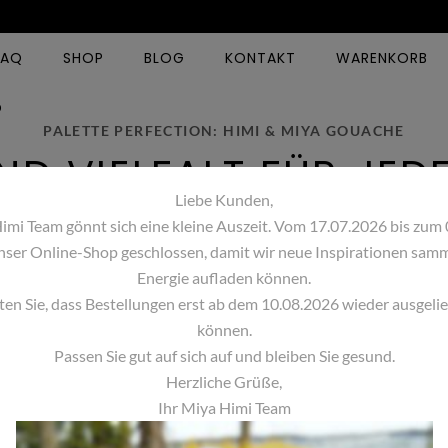
FAQ
SHOP
BLOG
KONTAKT
WARENKORB
O
PALETTE PERFECTION: HIMI & MIYA GOUACHE
ND VIELFALT FÜR JED
Liebe Kunden,
imi Team gönnt sich eine kleine Auszeit. Vom 17.07.2026 bis zum
unser Online-Shop geschlossen, damit wir neue Inspirationen sam
MIYA ACRYLMARKE
Energie aufladen können.
HIMI PINSELSET
– 48 BRILLANTE
ten Sie, dass Bestellungen erst ab dem 10.08.2026 wieder ausgeli
TUERKIS
FARBEN IN
können.
PRAKTISCHER BOX
Passen Sie gut auf sich auf und bleiben Sie gesund.
10,00
€
Herzliche Grüße,
19,00
€
Ihr Miya Himi Team