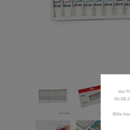
das M
06.08.2
Bitte be