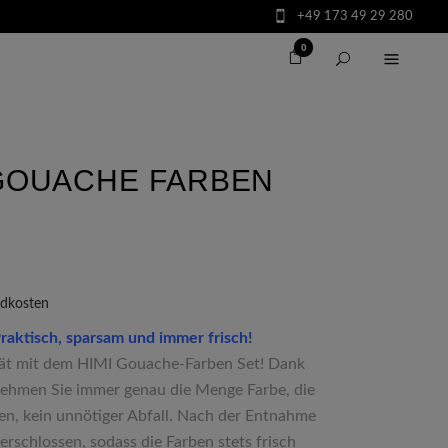
+49 173 49 29 280
0
 GOUACHE FARBEN
ndkosten
aktisch, sparsam und immer frisch!
ität mit dem HIMI Gouache-Farben Set! Dank
nehmen Sie immer genau die Menge Farbe, die
ten, kein unnötiger Abfall. Nach der Entnahme
erschlossen, sodass die Farben stets frisch