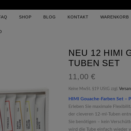
FAQ
SHOP
BLOG
KONTAKT
WARENKORB
O
NEU 12 HIMI
TUBEN SET
11,00
€
Keine MwSt. §19 UStG
zzgl.
Versa
HIMI Gouache-Farben Set – Pr
Erleben Sie maximale Flexibil
der cleveren 12-ml-Tuben ent
Sie benötigen – kein Verschüt
wird die Tube einfach wieder v