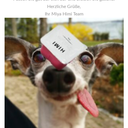
Herzliche Grüße,
Ihr Miya Himi Team
ADDIT
S