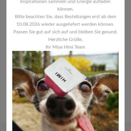
Inspirationen sammeln und Energie aufladen
können.
Bitte beachten Sie, dass Bestellungen erst ab dem
10.08.2026 wieder ausgeliefert werden können.
Passen Sie gut auf sich auf und bleiben Sie gesund.
Herzliche Grüße,
Ihr Miya Himi Team
Dieses
HIMI 18 GOUACHE SET – IM
Produkt
INNOVATIVEN JELLY-CUP-DESIGN
weist
13,00
€
mehrere
Varianten
auf.
Die