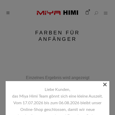
0
FARBEN FÜR
ANFÄNGER
Einzelnes Ergebnis wird angezeigt
×
Liebe Kunden,
Standardsortierung
das Miya Himi Team gönnt sich eine kleine Auszeit.
Vom 17.07.2026 bis zum 06.08.2026 bleibt unser
Online-Shop geschlossen, damit wir neue