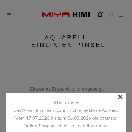
0
AQUARELL
FEINLINIEN PINSEL
Einzelnes Ergebnis wird angezeigt
×
Liebe Kunden,
Standardsortierung
das Miya Himi Team gönnt sich eine kleine Auszeit.
Vom 17.07.2026 bis zum 06.08.2026 bleibt unser
Online-Shop geschlossen, damit wir neue