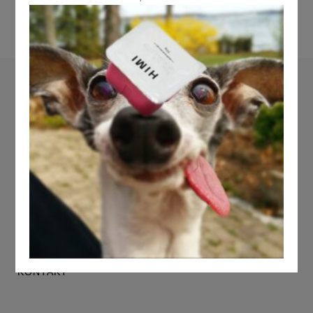
[cmplz-document type=“cookie-
statement“ region=“eu“]
DATENSCHUTZERKLÄRUNG
WIDERRUFSBELEHRUNG
AGB
IMPRESSUM
KONTAKT